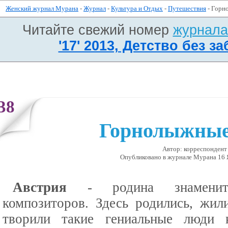
Женский журнал Мурана
-
Журнал
-
Культура и Отдых
-
Путешествия
- Горн
Читайте свежий номер
журнал
'17' 2013, Детство без за
38
Горнолыжные
Автор: корреспонден
Опубликовано в журналe Мурана 16 Ян
Австрия
- родина знаменит
композиторов. Здесь родились, жил
творили такие гениальные люди 