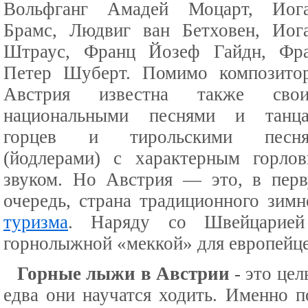
Вольфганг Амадей Моцарт, Иог
Брамс, Людвиг ван Бетховен, Иог
Штраус, Франц Йозеф Гайдн, Фр
Петер Шуберт. Помимо композито
Австрия известна также сво
национальными песнями и танц
горцев и тирольскими песня
(йодлерами) с характерным горло
звуком. Но Австрия — это, в пер
очередь, страна традиционного зимн
туризма
. Наряду со Швейцарией
горнолыжной «меккой» для европейце
Горные лыжи в Австрии
- это цел
едва они научатся ходить. Именно 