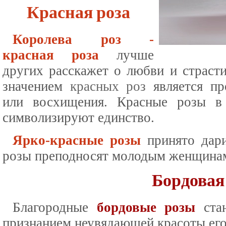
Красная роза
Королева роз -
красная роза
лучше
других расскажет о любви и страс
значением
красных роз
является пр
или восхищения. Красные розы в
символизируют единство.
Ярко-красные розы
принято дари
розы преподносят молодым женщинам
Бордовая
Благородные
бордовые розы
стан
признанием неувядающей красоты его