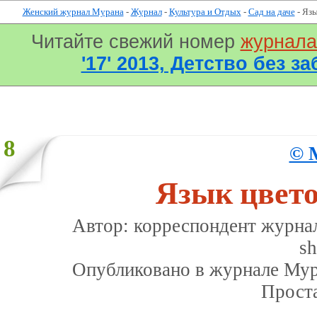
Женский журнал Мурана
-
Журнал
-
Культура и Отдых
-
Сад на даче
- Язы
Читайте свежий номер
журнал
'17' 2013, Детство без за
8
© 
Язык цвето
Автор: корреспондент журна
sh
Опубликовано в журналe Мура
Прост